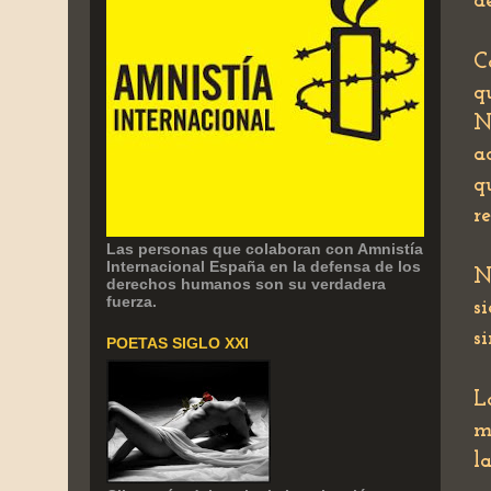
d
C
q
N
a
q
r
Las personas que colaboran con Amnistía
Internacional España en la defensa de los
N
derechos humanos son su verdadera
fuerza.
s
s
POETAS SIGLO XXI
L
m
l