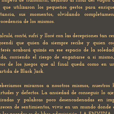
l ímpetu de transmitir, dejando al final del vagón 
o que utilizaron los pequeños gestos para enriqu
stancia, sus momentos, olvidando completamen
rocedencia de los mismos.
alculé, conté, sufrí y lloré con las decepciones tan ce
prendí que quien da siempre recibe y quien co
nterés acabará quizás en ese espacio de la soleda
ida, corriendo el riesgo de engañarse a si mismo
eor de los juegos que al final queda como en u
artida de Black Jack.
eberíamos mirarnos a nosotros mismos, nuestros h
irtudes y defectos. La ansiedad de conseguir lo aje
iradas y palabras poco desencadenadas en imp
arecen de sentimientos, vivir en un mundo donde 