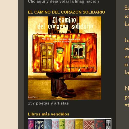
Clic aquí y deja volar la Imaginación
S
EL CAMINO DEL CORAZÓN SOLIDARIO
e
h
I
e
e
s
l
N
p
137 poetas y artistas
v
Libros más vendidos