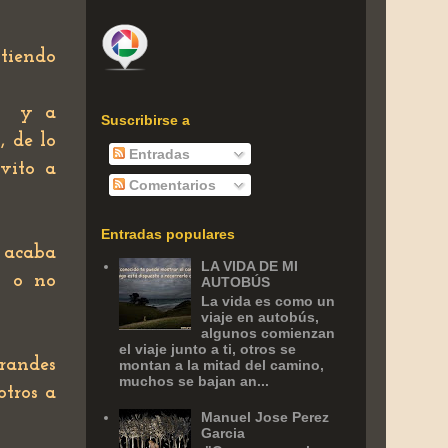
itiendo
y a
Suscribirse a
, de lo
Entradas
nvito a
Comentarios
Entradas populares
 acaba
LA VIDA DE MI
o o no
AUTOBÚS
La vida es como un
viaje en autobús,
algunos comienzan
el viaje junto a ti, otros se
randes
montan a la mitad del camino,
muchos se bajan an...
otros a
Manuel Jose Perez
Garcia