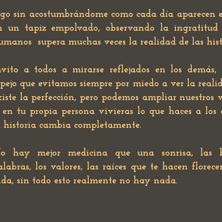
igo sin acostumbrándome como cada día aparecen e
n un tapiz empolvado, observando la ingratitud 
umanos
supera muchas veces la realidad de las hist
nvito a todos a mirarse reflejados en los demás,
spejo que evitamos siempre por miedo a ver la reali
xiste la perfección, pero podemos ampliar nuestros v
i en tu propia persona vivieras lo que haces a los
a historia cambia completamente.
o hay mejor medicina que una sonrisa, las 
alabras, los valores, las raíces que te hacen florece
ida, sin todo esto realmente no hay nada.