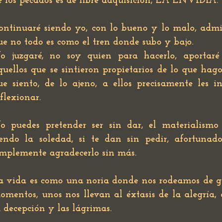
e los pecados es de libre adquisición, LA ENVIDIA.
ontinuaré siendo yo, con lo bueno y lo malo, adm
ue no todo es como el tren donde subo y bajo.
o juzgaré, no soy quien para hacerlo, aportaré
quellos que se sintieron propietarios de lo que hago
ue siento, de lo ajeno, a ellos precisamente les i
eflexionar.
o puedes pretender ser sin dar, el materialismo
iendo la soledad, si te dan sin pedir, afortunad
implemente agradecerlo sin más.
a vida es como una noria donde nos rodeamos de g
omentos, unos nos llevan al éxtasis de la alegría, 
a decepción y las lágrimas.