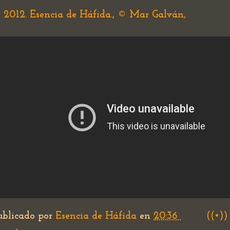
 2012. Esencia de Háfida., © Mar Galván,
ublicado por
Esencia de Háfida
en
20:36
((•))