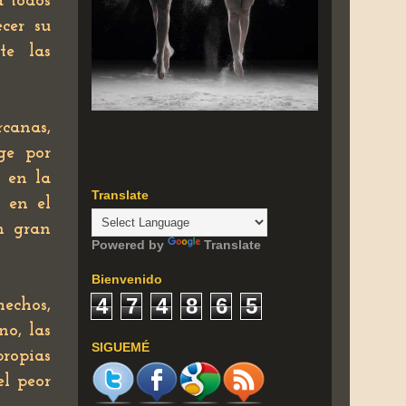
a todos
ecer su
te las
rcanas,
ge por
d en la
Translate
, en el
n gran
Powered by
Translate
Bienvenido
4
7
4
8
6
5
echos,
no, las
SIGUEMÉ
ropias
el peor