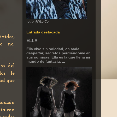
マル ガルバン
Entrada destacada
vidos,
ELLA
 o no,
Ella vive sin soledad, en cada
despertar, secretos perdiéndome en
sus sonrisas. Ella es la que llena mi
mundo de fantasía, ...
os del
os, te
dad que
corazón
día con