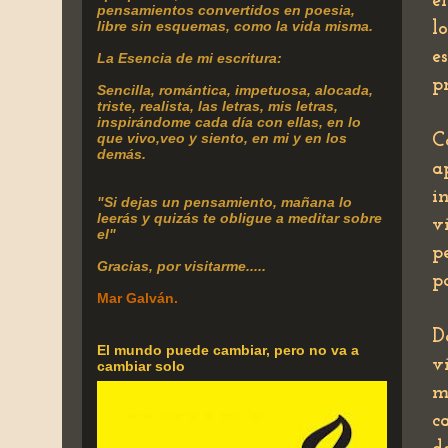
e
pensamientos convertidos en poesia,
libre sin esquemas, como la vida misma.
l
e
La Esencia de mi escritura:
p
Sencilla, romántica, impetuosa, alocada,
triste, realista, las letras, mis letras,
inspirándome cada día con ellas, en lo
que vivo,veo y siento, en mi y en los
C
demás.
a
i
"Si dejas un pensamiento, mañana lo
leerás y quizás te obligue a meditar sobre
v
el"
p
Gracias, por visitarme.....
p
Mar Galván.
D
El mundo puede cambiar, pero no va a
v
cambiar solo
m
c