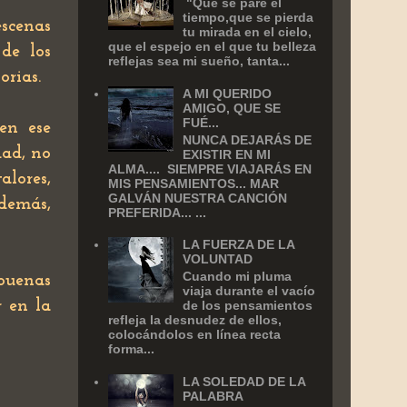
‎ "Que se pare el
tiempo,que se pierda
scenas
tu mirada en el cielo,
que el espejo en el que tu belleza
de los
reflejas sea mi sueño, tanta...
orias.
A MI QUERIDO
AMIGO, QUE SE
FUÉ...
 en ese
NUNCA DEJARÁS DE
dad, no
EXISTIR EN MI
ALMA.... SIEMPRE VIAJARÁS EN
alores,
MIS PENSAMIENTOS... MAR
GALVÁN NUESTRA CANCIÓN
 demás,
PREFERIDA... ...
LA FUERZA DE LA
VOLUNTAD
Cuando mi pluma
buenas
viaja durante el vacío
r en la
de los pensamientos
refleja la desnudez de ellos,
colocándolos en línea recta
forma...
LA SOLEDAD DE LA
PALABRA