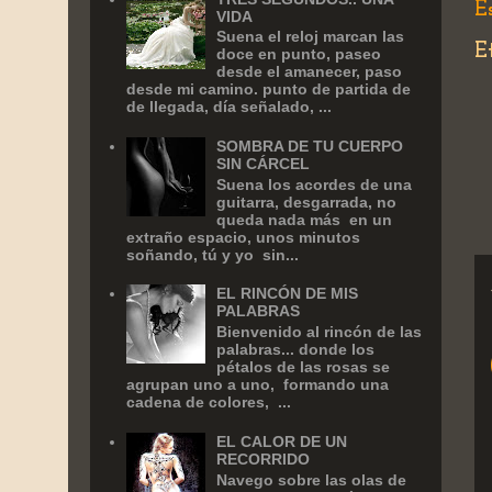
E
VIDA
Suena el reloj marcan las
E
doce en punto, paseo
desde el amanecer, paso
desde mi camino. punto de partida de
de llegada, día señalado, ...
SOMBRA DE TU CUERPO
SIN CÁRCEL
Suena los acordes de una
guitarra, desgarrada, no
queda nada más en un
extraño espacio, unos minutos
soñando, tú y yo sin...
EL RINCÓN DE MIS
PALABRAS
Bienvenido al rincón de las
palabras... donde los
pétalos de las rosas se
agrupan uno a uno, formando una
cadena de colores, ...
EL CALOR DE UN
RECORRIDO
Navego sobre las olas de