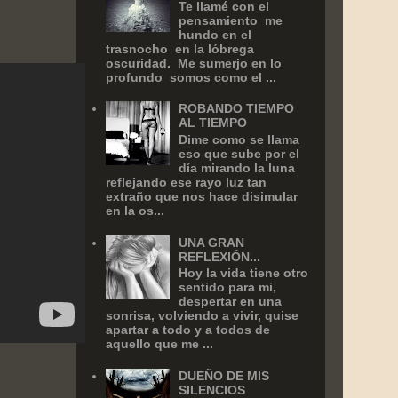
Te llamé con el
pensamiento me
hundo en el
trasnocho en la lóbrega
oscuridad. Me sumerjo en lo
profundo somos como el ...
ROBANDO TIEMPO
AL TIEMPO
Dime como se llama
eso que sube por el
día mirando la luna
reflejando ese rayo luz tan
extraño que nos hace disimular
en la os...
UNA GRAN
REFLEXIÓN...
Hoy la vida tiene otro
sentido para mi,
despertar en una
sonrisa, volviendo a vivir, quise
apartar a todo y a todos de
aquello que me ...
DUEÑO DE MIS
SILENCIOS