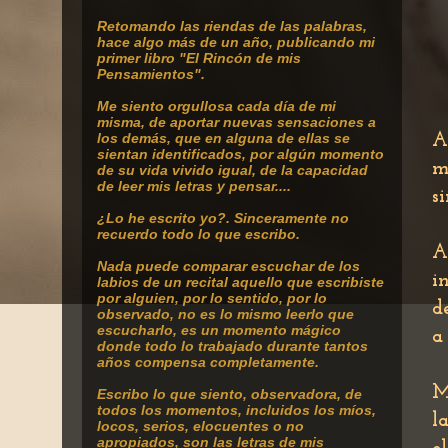
Retomando
las riendas de las palabras,
hace algo más de un año, publicando mi
primer libro "El Rincón de mis
Pensamientos".
Me siento orgullosa cada día de mi
misma, de aportar nuevas sensaciones a
los demás, que en alguna de ellas se
A
sientan identificados, por algún momento
m
de su vida vivido igual, de la capacidad
de leer mis letras y pensar....
s
¿Lo he escrito yo?. Sinceramente no
recuerdo todo lo que escribo.
A
Nada puede comparar escuchar de los
i
labios de un recital aquello que escribiste
por alguien, por lo sentido, por lo
d
observado, no es lo mismo leerlo que
escucharlo, es un momento mágico
a
donde todo lo trabajado durante tantos
años compensa completamente.
M
Escribo lo que siento, observadora, de
todos los momentos, incluidos los míos,
l
locos, serios, elocuentes o no
apropiados, son las letras de mis