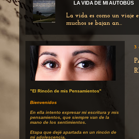
LA VIDA DE MI AUTOBÚS
La vida es como un viaje e
muchos se bajan an...
3 
P
R
"El Rincón de mis Pensamientos"
Bienvenidos
En ella intento expresar mi escritura
y mis
pensamientos, que siempre van de la
mano de los sentimientos.
Etapa que dejé apartada en un rincón de
mi adolescencia.