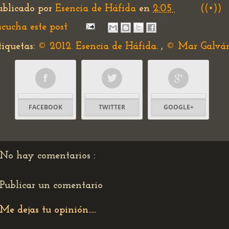
ublicado por
Esencia de Háfida
en
2:05
((•))
scucha este post
tiquetas:
© 2012. Esencia de Háfida.
,
© Mar Galvá
FACEBOOK
TWITTER
GOOGLE+
No hay comentarios :
Publicar un comentario
Me dejas tu opinión.....