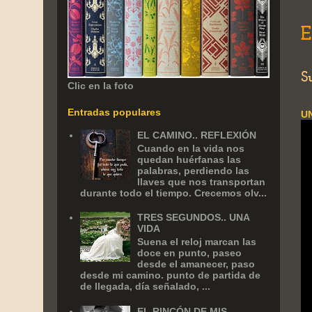
E
S
Clic en la foto
Entradas populares
U
EL CAMINO.. REFLEXIÓN
Cuando en la vida nos
quedan huérfanas las
palabras, perdiendo las
llaves que nos transportan
durante todo el tiempo. Crecemos olv...
TRES SEGUNDOS.. UNA
VIDA
Suena el reloj marcan las
doce en punto, paseo
desde el amanecer, paso
desde mi camino. punto de partida de
de llegada, día señalado, ...
EL RINCÓN DE MIS