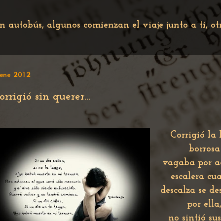
n autobús, algunos comienzan el viaje junto a ti, o
ene 2012
orrigió sin querer...
Corrigió la 
borrosa
vagaba por a
escalera cu
descalza se de
por ella
no sintió sus