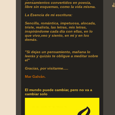
pensamientos convertidos en poesia,
d
libre sin esquemas, como la vida misma.
La Esencia de mi escritura:
Sencilla, romántica, impetuosa, alocada,
triste, realista, las letras, mis letras,
inspirándome cada día con ellas, en lo
que vivo,veo y siento, en mi y en los
demás.
"Si dejas un pensamiento, mañana lo
leerás y quizás te obligue a meditar sobre
el"
Gracias, por visitarme.....
Mar Galván.
El mundo puede cambiar, pero no va a
cambiar solo