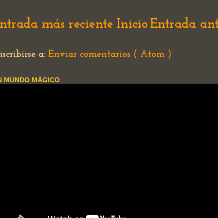
ntrada más reciente
Inicio
Entrada an
uscribirse a:
Enviar comentarios ( Atom )
N MUNDO MÁGICO