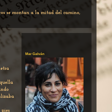
tros se montan a la mitad del camino,
Mar Galván
letra
quella
ando
slizaba
,
 pies