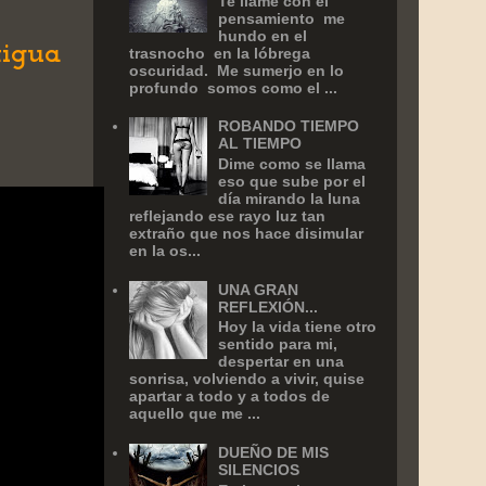
Te llamé con el
pensamiento me
hundo en el
tigua
trasnocho en la lóbrega
oscuridad. Me sumerjo en lo
profundo somos como el ...
ROBANDO TIEMPO
AL TIEMPO
Dime como se llama
eso que sube por el
día mirando la luna
reflejando ese rayo luz tan
extraño que nos hace disimular
en la os...
UNA GRAN
REFLEXIÓN...
Hoy la vida tiene otro
sentido para mi,
despertar en una
sonrisa, volviendo a vivir, quise
apartar a todo y a todos de
aquello que me ...
DUEÑO DE MIS
SILENCIOS