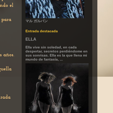
ando el
r para
マル ガルバン
Entrada destacada
ELLA
Ella vive sin soledad, en cada
despertar, secretos perdiéndome en
s años.
sus sonrisas. Ella es la que llena mi
mundo de fantasía, ...
quella
irada