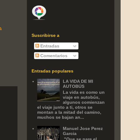
n
Suscribirse a
Entradas
Comentarios
Entradas populares
LA VIDA DE MI
AUTOBÚS
La vida es como un
viaje en autobús,
algunos comienzan
el viaje junto a ti, otros se
montan a la mitad del camino,
muchos se bajan an...
Manuel Jose Perez
Garcia
‎ "Que se pare el