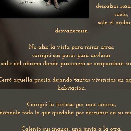
descalzos roz
suelo,
solo el anda
desvanecerse.
No alzo la vista para mirar atrás,
corrigió sus pasos para acelerar
 salir del abismo donde prisionera se acaparaban su
Cerró aquella puerta dejando tantas vivencias en a
habitación.
Corrigió la tristeza por una sonrisa,
dándole todo lo que quedaba por descubrir en su m
Calentó sus manos, una junta a la otra,