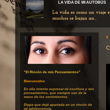
LA VIDA DE MI AUTOBÚS
La vida es como un viaje e
muchos se bajan an...
8 
C
"El Rincón de mis Pensamientos"
Bienvenidos
En ella intento expresar mi escritura
y mis
pensamientos, que siempre van de la
mano de los sentimientos.
Etapa que dejé apartada en un rincón de
mi adolescencia.