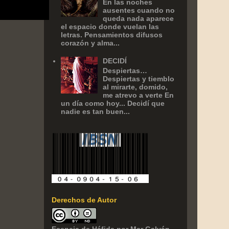
En las noches
ausentes cuando no
queda nada aparece
el espacio donde vuelan las
letras. Pensamientos difusos
corazón y alma...
DECIDÍ
Despiertas…
Despiertas y tiemblo
al mirarte, domido,
me atrevo a verte En
un día como hoy... Decidí que
nadie es tan buen...
Derechos de Autor
Esencia de Háfida
por
Mar Galván