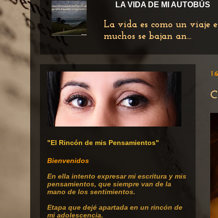
LA VIDA DE MI AUTOBÚS
La vida es como un viaje e
muchos se bajan an...
16
C
"El Rincón de mis Pensamientos"
Bienvenidos
En ella intento expresar mi escritura
y mis
pensamientos, que siempre van de la
mano de los sentimientos.
Etapa que dejé apartada en un rincón de
mi adolescencia.