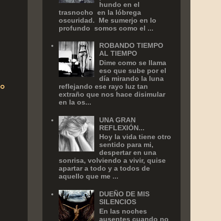
hundo en el
trasnocho en la lóbrega
oscuridad. Me sumerjo en lo
profundo somos como el ...
ROBANDO TIEMPO
AL TIEMPO
Dime como se llama
eso que sube por el
día mirando la luna
do
reflejando ese rayo luz tan
extraño que nos hace disimular
en la os...
UNA GRAN
REFLEXIÓN...
Hoy la vida tiene otro
sentido para mi,
despertar en una
sonrisa, volviendo a vivir, quise
apartar a todo y a todos de
aquello que me ...
DUEÑO DE MIS
SILENCIOS
En las noches
ausentes cuando no