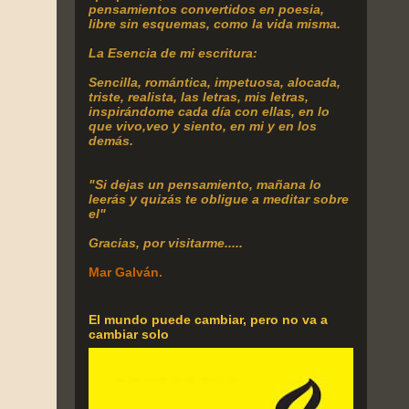
pensamientos convertidos en poesia,
libre sin esquemas, como la vida misma.
La Esencia de mi escritura:
Sencilla, romántica, impetuosa, alocada,
triste, realista, las letras, mis letras,
inspirándome cada día con ellas, en lo
que vivo,veo y siento, en mi y en los
demás.
"Si dejas un pensamiento, mañana lo
leerás y quizás te obligue a meditar sobre
el"
Gracias, por visitarme.....
Mar Galván.
El mundo puede cambiar, pero no va a
cambiar solo