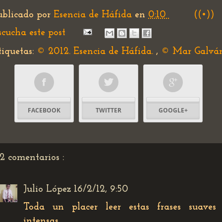
ublicado por
Esencia de Háfida
en
0:10
((•))
scucha este post
tiquetas:
© 2012. Esencia de Háfida.
,
© Mar Galvá
FACEBOOK
TWITTER
GOOGLE+
2 comentarios :
Julio López
16/2/12, 9:50
Toda un placer leer estas frases suaves
intensas.