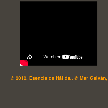
© 2012. Esencia de Háfida., © Mar Galván,