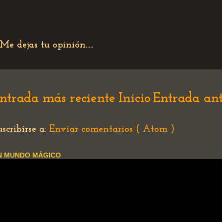
Me dejas tu opinión.....
ntrada más reciente
Inicio
Entrada an
uscribirse a:
Enviar comentarios ( Atom )
N MUNDO MÁGICO