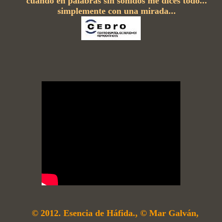
cuando en palabras sin sonidos me dices todo...
simplemente con una mirada...
© 2012. Esencia de Háfida., © Mar Galván,