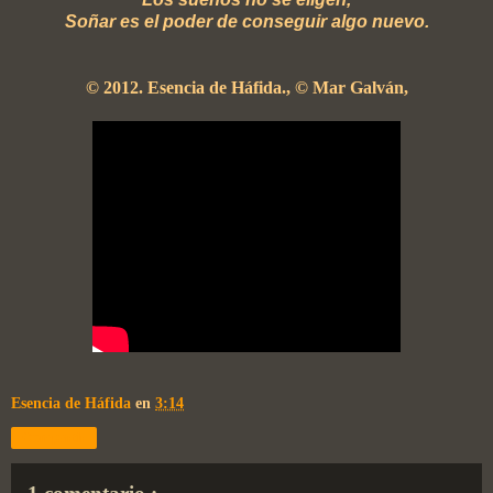
Soñar es el poder de conseguir algo nuevo.
© 2012. Esencia de Háfida., © Mar Galván,
Esencia de Háfida
en
3:14
Compartir