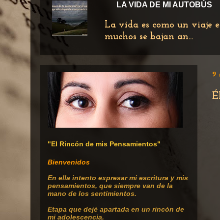
LA VIDA DE MI AUTOBÚS
La vida es como un viaje e
muchos se bajan an...
9 
É
"El Rincón de mis Pensamientos"
Bienvenidos
En ella intento expresar mi escritura
y mis
pensamientos, que siempre van de la
mano de los sentimientos.
Etapa que dejé apartada en un rincón de
mi adolescencia.