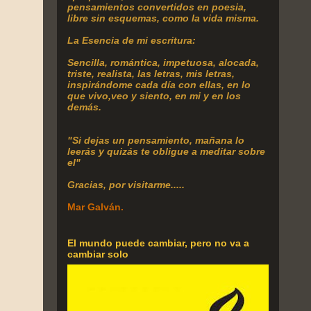
pensamientos convertidos en poesia,
libre sin esquemas, como la vida misma.
La Esencia de mi escritura:
Sencilla, romántica, impetuosa, alocada,
triste, realista, las letras, mis letras,
inspirándome cada día con ellas, en lo
que vivo,veo y siento, en mi y en los
demás.
"Si dejas un pensamiento, mañana lo
leerás y quizás te obligue a meditar sobre
el"
Gracias, por visitarme.....
Mar Galván.
El mundo puede cambiar, pero no va a
cambiar solo