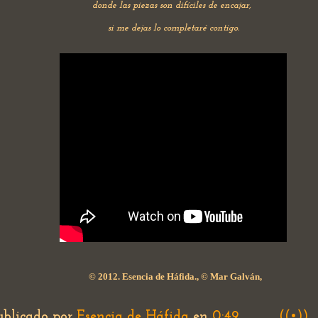
donde las piezas son difíciles de encajar,
si me dejas lo completaré contigo.
© 2012. Esencia de Háfida., © Mar Galván,
ublicado por
Esencia de Háfida
en
0:49
((•))