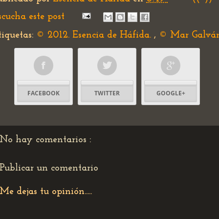
scucha este post
tiquetas:
© 2012. Esencia de Háfida.
,
© Mar Galvá
FACEBOOK
TWITTER
GOOGLE+
No hay comentarios :
Publicar un comentario
Me dejas tu opinión.....