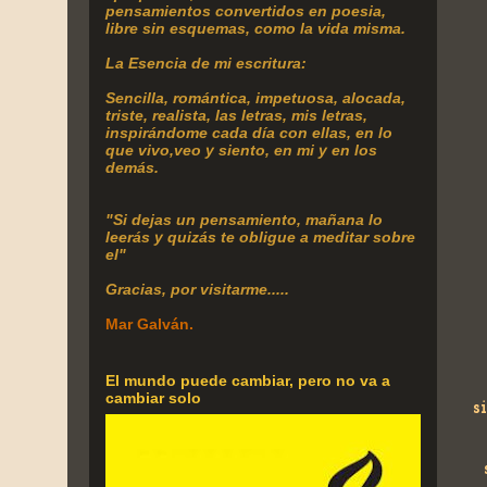
pensamientos convertidos en poesia,
libre sin esquemas, como la vida misma.
La Esencia de mi escritura:
Sencilla, romántica, impetuosa, alocada,
triste, realista, las letras, mis letras,
inspirándome cada día con ellas, en lo
que vivo,veo y siento, en mi y en los
demás.
"Si dejas un pensamiento, mañana lo
leerás y quizás te obligue a meditar sobre
el"
Gracias, por visitarme.....
Mar Galván.
El mundo puede cambiar, pero no va a
cambiar solo
s