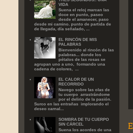
VIDA
Suena el reloj marcan las
doce en punto, paseo
desde el amanecer, paso
desde mi camino. punto de partida de
de llegada, día señalado, ...
EL RINCÓN DE MIS
PALABRAS
Bienvenido al rincón de las
palabras... donde los
pétalos de las rosas se
agrupan uno a uno, formando una
cadena de colores, ...
EL CALOR DE UN
RECORRIDO
Navego sobre las olas de
tu cuerpo arrastrándome
por el delirio de la pasión.
Surco en las entrañas implorando el
deseo carnal...
SOMBRA DE TU CUERPO
SIN CÁRCEL
E
Suena los acordes de una