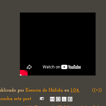
ublicado por
Esencia de Háfida
en
1:04
((•))
scucha este post