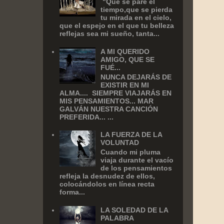
‎ "Que se pare el
tiempo,que se pierda
tu mirada en el cielo,
que el espejo en el que tu belleza
reflejas sea mi sueño, tanta...
A MI QUERIDO
AMIGO, QUE SE
FUÉ...
NUNCA DEJARÁS DE
EXISTIR EN MI
ALMA.... SIEMPRE VIAJARÁS EN
MIS PENSAMIENTOS... MAR
GALVÁN NUESTRA CANCIÓN
PREFERIDA... ...
LA FUERZA DE LA
VOLUNTAD
Cuando mi pluma
viaja durante el vacío
de los pensamientos
refleja la desnudez de ellos,
colocándolos en línea recta
forma...
LA SOLEDAD DE LA
PALABRA