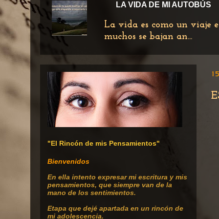
LA VIDA DE MI AUTOBÚS
La vida es como un viaje e
muchos se bajan an...
15
E
"El Rincón de mis Pensamientos"
Bienvenidos
En ella intento expresar mi escritura
y mis
pensamientos, que siempre van de la
mano de los sentimientos.
Etapa que dejé apartada en un rincón de
mi adolescencia.