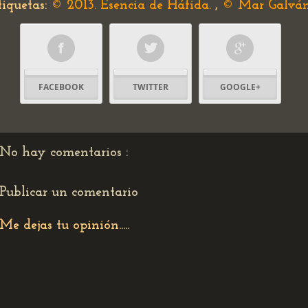
tiquetas:
© 2013. Esencia de Háfida.
,
© Mar Galvá
FACEBOOK
TWITTER
GOOGLE+
No hay comentarios :
Publicar un comentario
Me dejas tu opinión.....