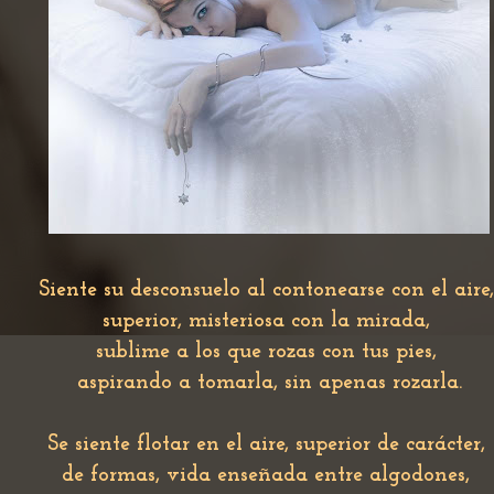
Siente su desconsuelo al contonearse con el aire
superior, misteriosa con la mirada,
sublime a los que rozas con tus pies,
aspirando a tomarla, sin apenas rozarla.
Se siente flotar en el aire, superior de carácter,
de formas, vida enseñada entre algodones,