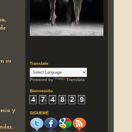
sma,
 de
en su
Translate
Powered by
Translate
Bienvenido
4
7
4
8
2
9
resía y
SIGUEMÉ
ndar,