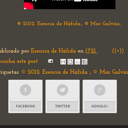
© 2012. Esencia de Háfida., © Mar Galván,
ublicado por
Esencia de Háfida
en
17:21
((•))
scucha este post
tiquetas:
© 2012. Esencia de Háfida.
,
© Mar Galvá
FACEBOOK
TWITTER
GOOGLE+