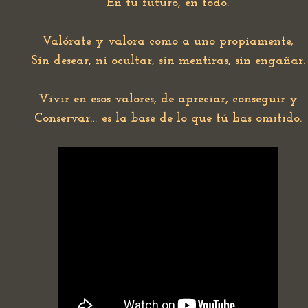
En tu futuro, en todo.
Valórate y valora como a uno propiamente,
Sin desear, ni ocultar, sin mentiras, sin engañar.
Vivir en esos valores, de apreciar, conseguir y
Conservar… es la base de lo que tú has omitido.