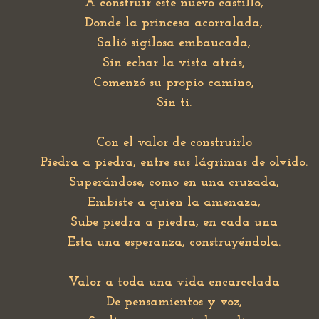
A construir este nuevo castillo,
Donde la princesa acorralada,
Salió sigilosa embaucada,
Sin echar la vista atrás,
Comenzó su propio camino,
Sin ti.
Con el valor de construirlo
Piedra a piedra, entre sus lágrimas de olvido.
Superándose, como en una cruzada,
Embiste a quien la amenaza,
Sube piedra a piedra, en cada una
Esta una esperanza, construyéndola.
Valor a toda una vida encarcelada
De pensamientos y voz,