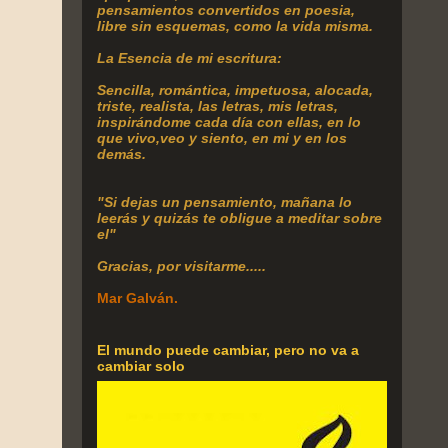
pensamientos convertidos en poesia,
libre sin esquemas, como la vida misma.
La Esencia de mi escritura:
Sencilla, romántica, impetuosa, alocada,
triste, realista, las letras, mis letras,
inspirándome cada día con ellas, en lo
que vivo,veo y siento, en mi y en los
demás.
"Si dejas un pensamiento, mañana lo
leerás y quizás te obligue a meditar sobre
el"
Gracias, por visitarme.....
Mar Galván.
El mundo puede cambiar, pero no va a
cambiar solo