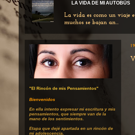
LA VIDA DE MI AUTOBÚS
La vida es como un viaje e
muchos se bajan an...
19
V
"El Rincón de mis Pensamientos"
Bienvenidos
En ella intento expresar mi escritura
y mis
pensamientos, que siempre van de la
mano de los sentimientos.
Etapa que dejé apartada en un rincón de
mi adolescencia.